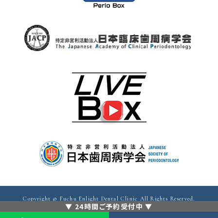
Copyright ©
Fuchu Enlight Dental Clinic
All Rights Reserved.
▼ 24時間ご予約受付中 ▼