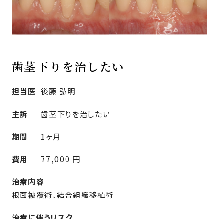
歯茎下りを治したい
担当医
後藤 弘明
主訴
歯茎下りを治したい
期間
1ヶ月
費用
77,000 円
治療内容
根面被覆術、結合組織移植術
治療に伴うリスク